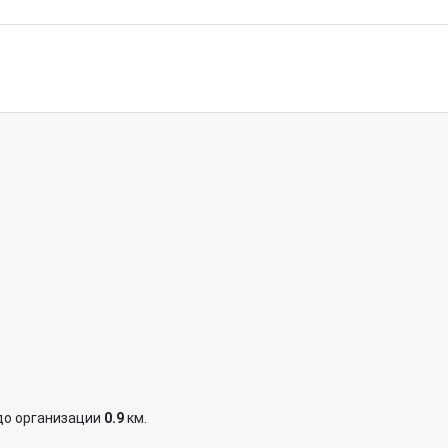
до организации
0.9
км.